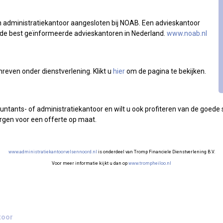
administratiekantoor aangesloten bij NOAB. Een advieskantoor
 de best geïnformeerde advieskantoren in Nederland.
www.noab.nl
reven onder dienstverlening. Klikt u
hier
om de pagina te bekijken.
tants- of administratiekantoor en wilt u ook profiteren van de goede se
orgen voor een offerte op maat.
www.administratiekantoorvelsennoord.nl
is onderdeel van Tromp Financiele Dienstverlening B.V.
Voor meer informatie kijkt u dan op
www.trompheiloo.nl
toor