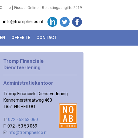
Online
Fiscaal Online
Belastingaangifte 2019
info@trompheiloo.nl
EN
OFFERTE
CONTACT
Tromp Financiele
Dienstverlening
Administratiekantoor
Tromp Financiele Dienstverlening
Kennemerstraatweg 460
1851 NG HEILOO
T:
072 - 53 53 060
F: 072 - 53 53 069
E:
info@trompheiloo.nl