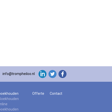
info@trompheiloo.nl
 boekhouden
Offerte
Contact
 Boekhouden
nline
 boekhouden